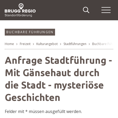
Schnellnavigation
Suche
Haupt
Navigieren in Brugg Regi
Suchbegriff
Suche
BUCHBARE FÜHRUNGEN
Home
Freizeit
Kulturangebot
Stadtführungen
Buchbare Führu
Breadcrumb
Anfrage Stadtführung -
Mit Gänsehaut durch
die Stadt - mysteriöse
Geschichten
Felder mit * müssen ausgefüllt werden.