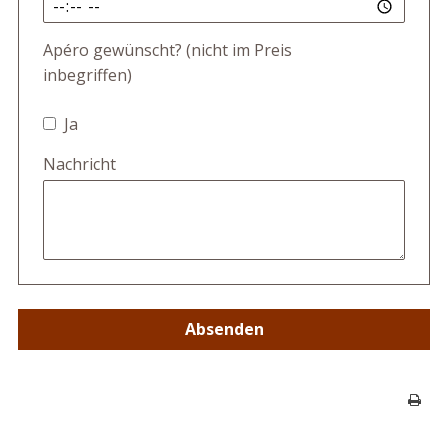
Apéro gewünscht? (nicht im Preis
inbegriffen)
Ja
Nachricht
Absenden
Seite 