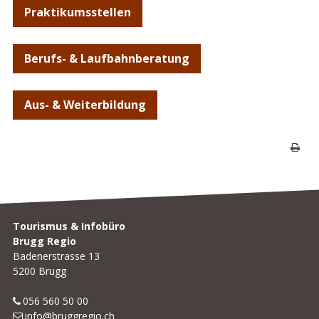
Praktikumsstellen
Berufs- & Laufbahnberatung
Aus- & Weiterbildung
Seite 
Footer
Tourismus & Infobüro
Brugg Regio
Badenerstrasse 13
5200 Brugg
056 560 50 00
info@bruggregio.ch