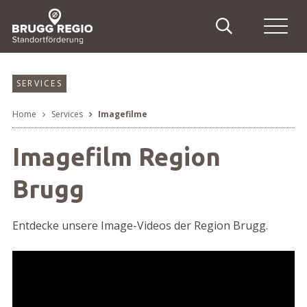
Schnellnavigation
Suche
Haupt
Navigieren in Brugg Regi
Suchbegriff
Suche
SERVICES
Home
Services
Imagefilme
Breadcrumb
Imagefilm Region
Brugg
Entdecke unsere Image-Videos der Region Brugg.