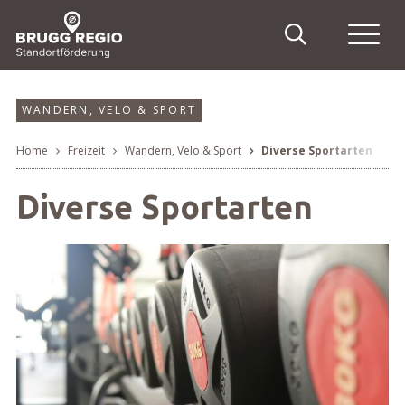
Schnellnavigation
Suche
Haupt
Navigieren in Brugg Regi
Suchbegriff
Suche
WANDERN, VELO & SPORT
Home
Freizeit
Wandern, Velo & Sport
Diverse Sportarten
Breadcrumb
Diverse Sportarten