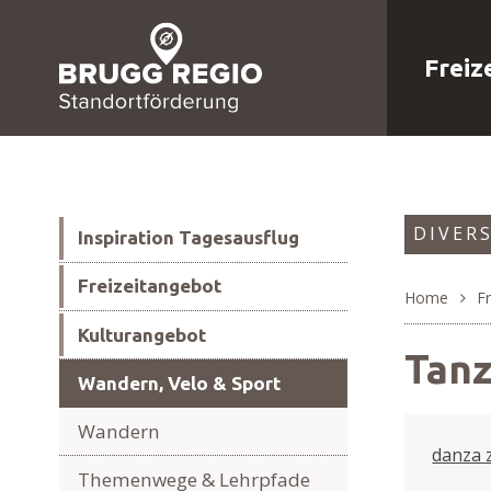
Freizeit
Schnellnavigation
Suche
Hauptna
Navigieren in Brugg Regi
Freiz
Subnavigation
DIVER
Inspiration Tagesausflug
Freizeitangebot
Home
Fr
Kulturangebot
Breadc
Tan
Wandern, Velo & Sport
Wandern
danza 
Themenwege & Lehrpfade