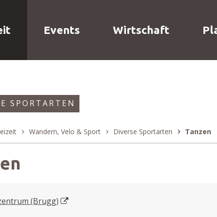
Wirtschaft
Planung
vigation
o
eit
Events
Wirtschaft
Pl
SE SPORTARTEN
eizeit
Wandern, Velo & Sport
Diverse Sportarten
Tanzen
rumb
zen
zentrum (Brugg)