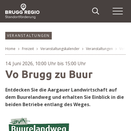
Schnellnavigation
Suche
Haupt
Navigieren in Brugg Regi
Suchbegriff
Suche
VERANSTALTUNGEN
Home
Freizeit
Veranstaltungskalender
Veranstaltungen
Verans
Breadcrumb
14. Juni 2026
, 10:00 Uhr
bis 15:00 Uhr
Vo Brugg zu Buur
Entdecken Sie die Aargauer Landwirtschaft auf
dem Buurelandweg und erhalten Sie Einblick in die
beiden Betriebe entlang des Weges.