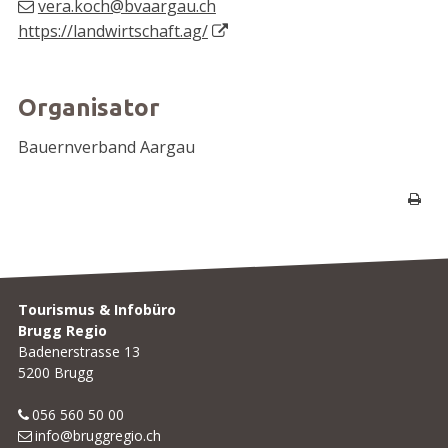
vera.koch@bvaargau.ch
https://landwirtschaft.ag/
Organisator
Bauernverband Aargau
Seite 
Footer
Tourismus & Infobüro
Brugg Regio
Badenerstrasse 13
5200 Brugg
056 560 50 00
info@bruggregio.ch