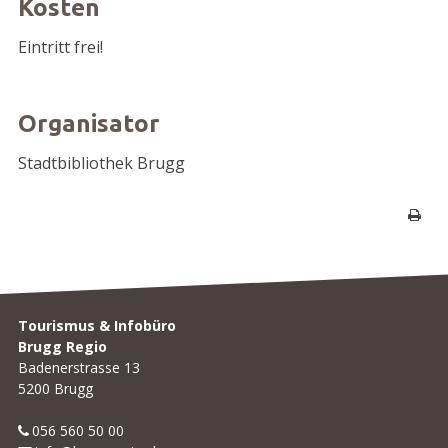
Kosten
Eintritt frei!
Organisator
Stadtbibliothek Brugg
Seite 
Footer
Tourismus & Infobüro
Brugg Regio
Badenerstrasse 13
5200 Brugg
056 560 50 00