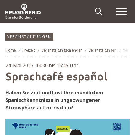
Schnellnavigation
Suche
Haupt
Navigieren in Brugg Regi
Suchbegriff
Suche
VERANSTALTUNGEN
Home
Freizeit
Veranstaltungskalender
Veranstaltungen
Verans
Breadcrumb
24. Mai 2027
, 14:30
bis 15:45 Uhr
Sprachcafé español
Haben Sie Zeit und Lust Ihre mündlichen
Spanischkenntnisse in ungezwungener
Atmosphäre aufzufrischen?