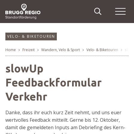
Schnellnavigation
Suche
Haupt
Navigieren in Brugg Regi
Suchbegriff
Suche
VELO- & BIKETOUREN
Home
Freizeit
Wandern, Velo & Sport
Velo- & Biketouren
slow
Breadcrumb
slowUp
Feedbackformular
Verkehr
Danke, dass ihr euch kurz Zeit nehmt, und uns euer
wertvolles Feedback mitteilt. Gerne bis 12. Oktober,
damit die gemeldeten Inputs am Debriefing des Kern-