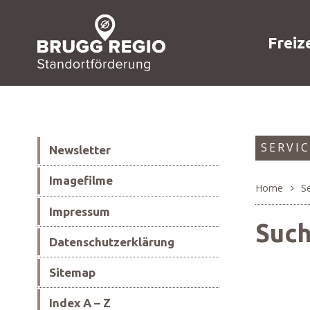
Freizeit
Schnellnavigation
Suche
Hauptna
Navigieren in Brugg Regi
Freiz
Subnavigation
SERVI
Newsletter
Imagefilme
Home
S
Impressum
Breadc
Such
Datenschutzerklärung
Sitemap
Index A – Z