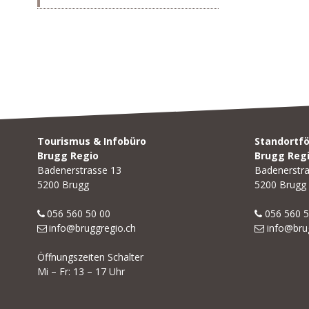
Footer
Tourismus & Infobüro
Standortf
Brugg Regio
Brugg Reg
Badenerstrasse 13
Badenerstr
5200 Brugg
5200 Brugg
056 560 50 00
056 560 5
info@bruggregio.ch
info@bru
Öffnungszeiten Schalter
Mi – Fr: 13 – 17 Uhr