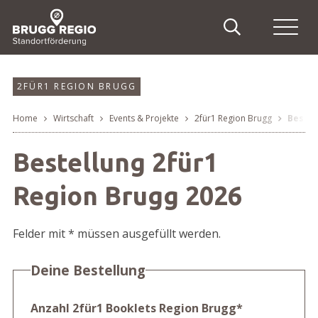
Schnellnavigation
Suche
Haupt
Navigieren in Brugg Regi
Suchbegriff
Suche
2FÜR1 REGION BRUGG
Home
Wirtschaft
Events & Projekte
2für1 Region Brugg
Bestel
Breadcrumb
Bestellung 2für1
Region Brugg 2026
Felder mit * müssen ausgefüllt werden.
Deine Bestellung
Anzahl 2für1 Booklets Region Brugg
*